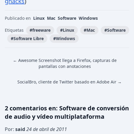
ghacks
)
Publicado en
Linux
Mac
Software
Windows
Etiquetas
#
freeware
#
Linux
#
Mac
#
Software
#
Software Libre
#
Windows
← Awesome Screenshot llega a Firefox, capturas de
pantallas con anotaciones
SocialBro, cliente de Twitter basado en Adobe Air →
2
comentario
s
en:
Software de conversión
de audio y vídeo multiplataforma
Por:
said
24 de abril de 2011